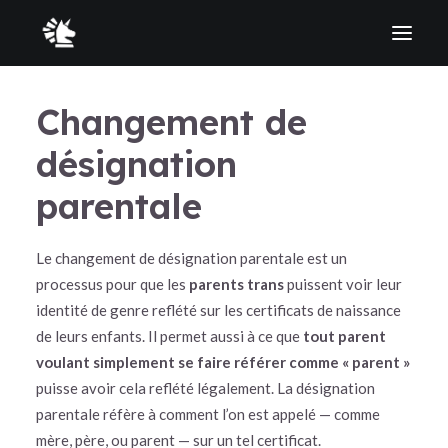
Changement de
À propos
désignation
Clinique juridique
Point d’information sur l’état civil en contexte québécois
parentale
Liste de commissaires à l’assermentation
Le changement de désignation parentale est un
processus pour que les
parents trans
puissent voir leur
Quittez rapidement
identité de genre reflété sur les certificats de naissance
English
de leurs enfants. Il permet aussi à ce que
tout parent
voulant simplement se faire référer comme « parent »
puisse avoir cela reflété légalement. La désignation
parentale réfère à comment l’on est appelé — comme
mère, père, ou parent — sur un tel certificat.