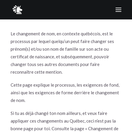
Le changement de nom, en contexte québécois, est le
À propos
processus par lequel quelqu’un peut faire changer ses
Clinique juridique
prénom(s) et/ou son nom de famille sur son acte ou
Point d’information sur l’état civil en contexte québécois
certificat de naissance, et subséquemment, pouvoir
Liste de commissaires à l’assermentation
changer tous ses autres documents pour faire
reconnaître cette mention.
Quittez rapidement
Cette page explique le processus, les exigences de fond,
ainsi que les exigences de forme derrière le changement
English
de nom.
Si tu as déjà changé ton nom ailleurs, et veux faire
appliquer ces changements au Québec, ceci n’est pas la
bonne page pour toi. Consulte la page « Changement de